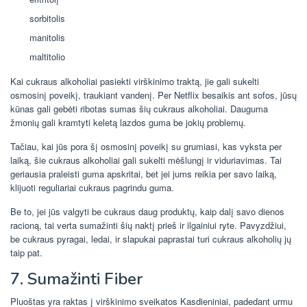
sorbitolis
manitolis
maltitolio
Kai cukraus alkoholiai pasiekti virškinimo traktą, jie gali sukelti
osmosinį poveikį, traukiant vandenį. Per Netflix besaikis ant sofos, jūsų
kūnas gali gebėti ribotas sumas šių cukraus alkoholiai. Dauguma
žmonių gali kramtyti keletą lazdos guma be jokių problemų.
Tačiau, kai jūs pora šį osmosinį poveikį su grumiasi, kas vyksta per
laiką, šie cukraus alkoholiai gali sukelti mėšlungį ir viduriavimas. Tai
geriausia praleisti guma apskritai, bet jei jums reikia per savo laiką,
klijuoti reguliariai cukraus pagrindu guma.
Be to, jei jūs valgyti be cukraus daug produktų, kaip dalį savo dienos
racioną, tai verta sumažinti šių naktį prieš ir ilgainiui ryte. Pavyzdžiui,
be cukraus pyragai, ledai, ir slapukai paprastai turi cukraus alkoholių jų
taip pat.
7. Sumažinti Fiber
Pluoštas yra raktas į virškinimo sveikatos Kasdieniniai, padedant urmu