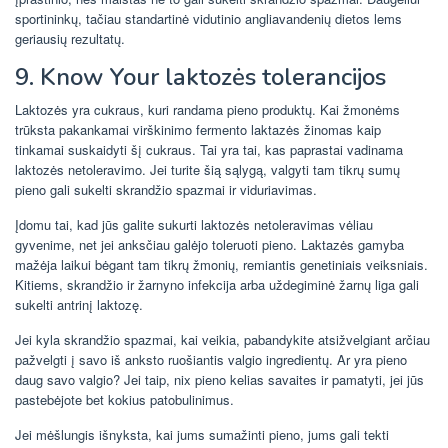
sportininkų, tačiau standartinė vidutinio angliavandenių dietos lems
geriausių rezultatų.
9. Know Your laktozės tolerancijos
Laktozės yra cukraus, kuri randama pieno produktų. Kai žmonėms
trūksta pakankamai virškinimo fermento laktazės žinomas kaip
tinkamai suskaidyti šį cukraus. Tai yra tai, kas paprastai vadinama
laktozės netoleravimo. Jei turite šią sąlygą, valgyti tam tikrų sumų
pieno gali sukelti skrandžio spazmai ir viduriavimas.
Įdomu tai, kad jūs galite sukurti laktozės netoleravimas vėliau
gyvenime, net jei anksčiau galėjo toleruoti pieno. Laktazės gamyba
mažėja laikui bėgant tam tikrų žmonių, remiantis genetiniais veiksniais.
Kitiems, skrandžio ir žarnyno infekcija arba uždegiminė žarnų liga gali
sukelti antrinį laktozę.
Jei kyla skrandžio spazmai, kai veikia, pabandykite atsižvelgiant arčiau
pažvelgti į savo iš anksto ruošiantis valgio ingredientų. Ar yra pieno
daug savo valgio? Jei taip, nix pieno kelias savaites ir pamatyti, jei jūs
pastebėjote bet kokius patobulinimus.
Jei mėšlungis išnyksta, kai jums sumažinti pieno, jums gali tekti