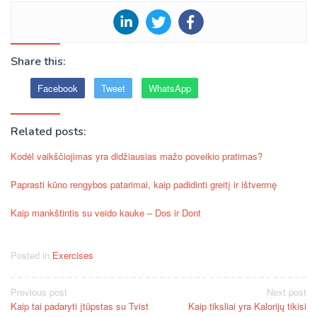
Share this:
Facebook
Tweet
WhatsApp
Related posts:
Kodėl vaikščiojimas yra didžiausias mažo poveikio pratimas?
Paprasti kūno rengybos patarimai, kaip padidinti greitį ir ištvermę
Kaip mankštintis su veido kauke – Dos ir Dont
Posted in
Exercises
Post
Previous post
Next post
Kaip tai padaryti įtūpstas su Tvist
Kaip tiksliai yra Kalorijų tikisi
navigation