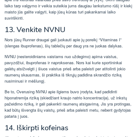
laiko tarp valgymo ir veikia suteikia jums daugiau lankstumo rūšį ir kiekį
maisto jūs galite valgyti, kaip jūsų kūnas turi pakankamai laiko
suvirškinti.
13. Venkite NVNU
Nors jūsų Runner draugai gali juokauti apie jų poreikį “Vitaminas I”
(slengas ibuprofenas), šių tablečių per daug yra ne juokas dalykas.
NVNU (nesteroidiniams vaistams nuo uždegimo) apima vaistus,
pavyzdžiui, ibuprofenas ir naproksenas. Nors kai kurie sportininkai
galėtų atsižvelgti į šiuos vaistus prieš arba paleisti per atitolinti jokio
raumenų skausmas, ši praktika iš tikrųjų padidina skrandžio riziką
nusiminusi ir mėšlungį.
Be to, Overusing NVNU apie ilgiems buvo įrodyta, kad padidinti
hiponatremija riziką (skiedžiant kraujo natrio koncentracija), už inkstų
pažeidimo riziką, ir gali pakenkti raumenų atsigavimą. Jis yra protingas,
kad būtų išvengta šių vaistų, prieš arba paleisti metu, nebent gydytojas
pataria į juos.
14. Iškirpti kofeinas