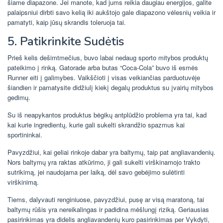
šiame diapazone. Jei manote, kad jums reikia daugiau energijos, galite
palaipsniui dirbti savo kelią iki aukštojo gale diapazono vėlesnių veikia ir
pamatyti, kaip jūsų skrandis toleruoja tai.
5. Patikrinkite Sudėtis
Prieš kelis dešimtmečius, buvo labai nedaug sporto mitybos produktų
pateikimo į rinką. Gatorade arba butas “Coca-Cola” buvo iš esmės
Runner eiti į galimybes. Vaikščioti į visas veikiančias parduotuvėje
šiandien ir pamatysite didžiulį kiekį degalų produktus su įvairių mitybos
gedimų.
Su iš neapykantos produktus bėgikų antplūdžio problema yra tai, kad
kai kurie ingredientų, kurie gali sukelti skrandžio spazmus kai
sportininkai.
Pavyzdžiui, kai geliai rinkoje dabar yra baltymų, taip pat angliavandenių.
Nors baltymų yra raktas atkūrimo, ji gali sukelti virškinamojo trakto
sutrikimą, jei naudojama per laiką, dėl savo gebėjimo sulėtinti
virškinimą.
Tiems, dalyvauti renginiuose, pavyzdžiui, pusę ar visą maratoną, tai
baltymų rūšis yra nereikalingas ir padidina mėšlungį riziką. Geriausias
pasirinkimas yra didelis angliavandenių kuro pasirinkimas per Vykdyti,