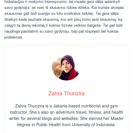
hidratacijos ir mokymo intensyvumo, tai visada gera idėja aplankyti
savo gydytojui, jei nors iš skausmo rūšies išlieka. Kai kuriais atvejais
skausmas gali būti susijęs su kitu sveikatos būklės. Tai gera idėja
išlaikyti kada jaučiate skausmą, kur ant jūsų kūno jauti skausmą, ką
valgyti tą dieną rekordą ir kokios fizinės veiklos baigsite. Tai gali būti
naudinga pasidalinti su savo gydytoju, taip pat išspręsti bet kokias
problemas.
Zahra Thunzira
Zahra Thunzira is a Jakarta-based nutritionist and gym
instructor. She’s also an adventure travel, fitness, and health
writer for several blogs and websites. She earned her Master
degree in Public Health from University of Indonesia.