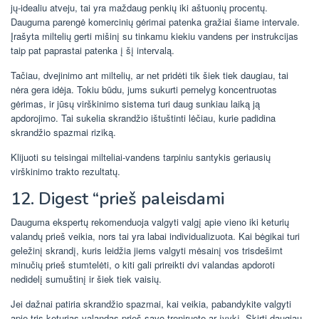
jų-idealiu atveju, tai yra maždaug penkių iki aštuonių procentų.
Dauguma parengė komercinių gėrimai patenka gražiai šiame intervale.
Įrašyta miltelių gerti mišinį su tinkamu kiekiu vandens per instrukcijas
taip pat paprastai patenka į šį intervalą.
Tačiau, dvejinimo ant miltelių, ar net pridėti tik šiek tiek daugiau, tai
nėra gera idėja. Tokiu būdu, jums sukurti pernelyg koncentruotas
gėrimas, ir jūsų virškinimo sistema turi daug sunkiau laiką ją
apdorojimo. Tai sukelia skrandžio ištuštinti lėčiau, kurie padidina
skrandžio spazmai riziką.
Klijuoti su teisingai milteliai-vandens tarpiniu santykis geriausių
virškinimo trakto rezultatų.
12. Digest “prieš paleisdami
Dauguma ekspertų rekomenduoja valgyti valgį apie vieno iki keturių
valandų prieš veikia, nors tai yra labai individualizuota. Kai bėgikai turi
geležinį skrandį, kuris leidžia jiems valgyti mėsainį vos trisdešimt
minučių prieš stumtelėti, o kiti gali prireikti dvi valandas apdoroti
nedidelį sumuštinį ir šiek tiek vaisių.
Jei dažnai patiria skrandžio spazmai, kai veikia, pabandykite valgyti
apie tris keturias valandas prieš savo treniruotę ar įvykį. Skirti daugiau