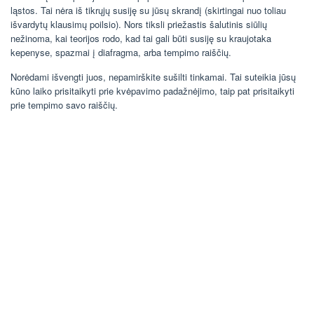
ląstos. Tai nėra iš tikrųjų susiję su jūsų skrandį (skirtingai nuo toliau
išvardytų klausimų poilsio). Nors tiksli priežastis šalutinis siūlių
nežinoma, kai teorijos rodo, kad tai gali būti susiję su kraujotaka
kepenyse, spazmai į diafragma, arba tempimo raiščių.
Norėdami išvengti juos, nepamirškite sušilti tinkamai. Tai suteikia jūsų
kūno laiko prisitaikyti prie kvėpavimo padažnėjimo, taip pat prisitaikyti
prie tempimo savo raiščių.