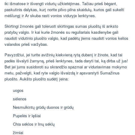
iki išmatose ir išvengti vidurių užkietėjimas. Tačiau prieš bėgant,
paskutinis dalykas, kurį norite pilvo pilna skaidulų, kurios gali sukelti
mėšlungį ir Ar skuba rasti vonios viduryje lenktynes.
Skirtingi žmonės gali toleruoti skirtingas sumas pluoštų iš anksto
pratybų valgio. Ir kai kurie žmonės su reguliariais kasdienybe gali
naudoti vidutinio pluošto valgio, kad padėtų jiems naudoti vonios kelios
valandos prieš varžybas.
Pavyzdžiui, jei turite avižinių kiekvieną rytą dubenį ir žinote, kad tai
padės išvalyti žarnyną, prieš lenktynes, tada daryti tai, ką dirba už jus!
Bet jei jums susidoroti su skrandžio spazmai ar viduriavimas mokymo
metu, pažvelgti, kad ryte valgio išvaizdą ir apsvarstyti Sumažinus
pluošto. Aukšto pluošto sudėtį įeina:
uogos
sėlenos
Nesmulkintų grūdų duonos ir grūdų
Pupelės ir lęšiai
Chia sėklos ir linų sėklų
žirniai