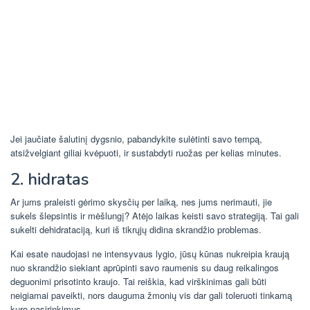
Jei jaučiate šalutinį dygsnio, pabandykite sulėtinti savo tempą,
atsižvelgiant giliai kvėpuoti, ir sustabdyti ruožas per kelias minutes.
2. hidratas
Ar jums praleisti gėrimo skysčių per laiką, nes jums nerimauti, jie
sukels šlepsintis ir mėšlungį? Atėjo laikas keisti savo strategiją. Tai gali
sukelti dehidrataciją, kuri iš tikrųjų didina skrandžio problemas.
Kai esate naudojasi ne intensyvaus lygio, jūsų kūnas nukreipia kraują
nuo skrandžio siekiant aprūpinti savo raumenis su daug reikalingos
deguonimi prisotinto kraujo. Tai reiškia, kad virškinimas gali būti
neigiamai paveikti, nors dauguma žmonių vis dar gali toleruoti tinkamą
kuro pasirinkimus.