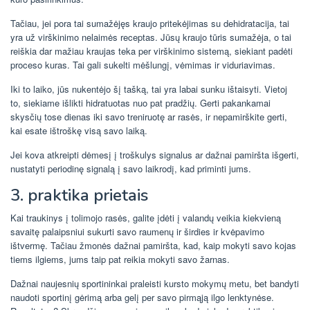
Tačiau, jei pora tai sumažėjęs kraujo pritekėjimas su dehidratacija, tai
yra už virškinimo nelaimės receptas. Jūsų kraujo tūris sumažėja, o tai
reiškia dar mažiau kraujas teka per virškinimo sistemą, siekiant padėti
proceso kuras. Tai gali sukelti mėšlungį, vėmimas ir viduriavimas.
Iki to laiko, jūs nukentėjo šį tašką, tai yra labai sunku ištaisyti. Vietoj
to, siekiame išlikti hidratuotas nuo pat pradžių. Gerti pakankamai
skysčių tose dienas iki savo treniruotę ar rasės, ir nepamirškite gerti,
kai esate ištroškę visą savo laiką.
Jei kova atkreipti dėmesį į troškulys signalus ar dažnai pamiršta išgerti,
nustatyti periodinę signalą į savo laikrodį, kad priminti jums.
3. praktika prietais
Kai traukinys į tolimojo rasės, galite įdėti į valandų veikia kiekvieną
savaitę palaipsniui sukurti savo raumenų ir širdies ir kvėpavimo
ištvermę. Tačiau žmonės dažnai pamiršta, kad, kaip mokyti savo kojas
tiems ilgiems, jums taip pat reikia mokyti savo žarnas.
Dažnai naujesnių sportininkai praleisti kursto mokymų metu, bet bandyti
naudoti sportinį gėrimą arba gelį per savo pirmąją ilgo lenktynėse.