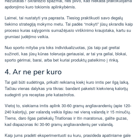
Rezultatas? Skrandžio spazmai, nes pilvo, kad niekada praktikuojama
apdorojimo kuro tokiomis aplinkybėmis.
Laimei, tai nustatyti yra paprasta. Tiesiog praktikuoti savo degalų
tiekimo strategiją mokymo metu. Tai padės “mokyti” jūsų skrandis kaip
proceso kuras sąlygomis sumažėjusio virškinimo kraujotaka, kartu su
grumiasi judėjimo veikia.
Nuo sporto mityba yra toks individualizuotas, jūs taip pat greitai
sužinoti, kas jūsų kūnas toleruoja geriausiai, ar tai yra geliai, blokai,
sporto gėrimai, barai, arba bet kuriai produktų pateikimo į rinką.
4. Ar ne per kuro
Tai gali būti sudėtinga, prikalti reikiamą kiekį kuro imtis per ilgą laiką.
Tačiau vienas dalykas yra tikras: bandant pakeisti kiekvieną kalorijų
sudeginti yra receptas prie katastrofos.
Vietoj to, siekiama imtis aplink 30-60 gramų angliavandenių (apie 120-
240 kalorijų), per valandą veikia ilgiau nei vieną valandą ir 15 minučių.
Tiems, daro ilgas patiekalų Triatlonas ir itin maratonus, galite guzas,
kad diapazonas iki 30-90 gramų angliavandenių per valandą.
Kaip jums pradėti eksperimentuoti su kuru, prasideda apatiniame gale