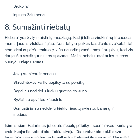
Brokoliai
lapinės žalumynai
8. Sumažinti riebalų
Riebalai yra Syty maistinių medžiagų, kad ji lėtina virškinimą ir padeda
mums jaustis visiškai ilgiau. Nors tai yra puikus kasdienio sveikatai, tai
nėra idealus prieš treniruotę. Jūs nenorite pradėti rodyti su pilvu, kad vis
dar jaučia visišką ir rizikos spazmai. Mažai riebalų, mažai ląstelienos
pusryčių idėjos apima:
Javų su pienu ir bananu
Skrudintuvas vaflio papildyta su persikų
Bagel su nedideliu kiekiu grietinėlės sūris
Ryžiai su apvirtas kiaušinis
Sumuštinis su nedideliu kiekiu riešutų sviesto, bananų ir
medaus
Išimtis šiam Patarimas jei esate riebalų pritaikyti sportininkas, kuris yra
praktikuojantis keto dieta. Tokiu atveju, jūs turėtumėte sekti savo
įprastinio, nes maistas ne to gali sukelti skrandžio spazmai. Daugeliui