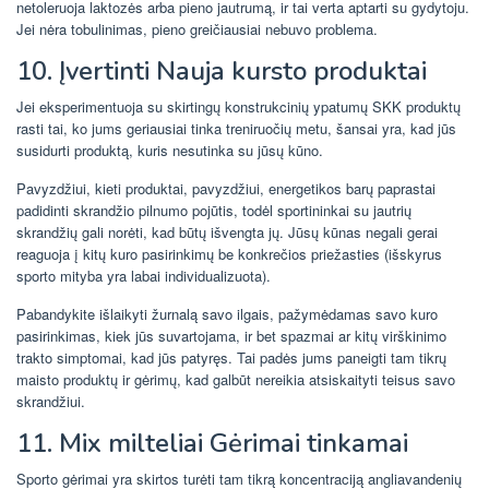
netoleruoja laktozės arba pieno jautrumą, ir tai verta aptarti su gydytoju.
Jei nėra tobulinimas, pieno greičiausiai nebuvo problema.
10. Įvertinti Nauja kursto produktai
Jei eksperimentuoja su skirtingų konstrukcinių ypatumų SKK produktų
rasti tai, ko jums geriausiai tinka treniruočių metu, šansai yra, kad jūs
susidurti produktą, kuris nesutinka su jūsų kūno.
Pavyzdžiui, kieti produktai, pavyzdžiui, energetikos barų paprastai
padidinti skrandžio pilnumo pojūtis, todėl sportininkai su jautrių
skrandžių gali norėti, kad būtų išvengta jų. Jūsų kūnas negali gerai
reaguoja į kitų kuro pasirinkimų be konkrečios priežasties (išskyrus
sporto mityba yra labai individualizuota).
Pabandykite išlaikyti žurnalą savo ilgais, pažymėdamas savo kuro
pasirinkimas, kiek jūs suvartojama, ir bet spazmai ar kitų virškinimo
trakto simptomai, kad jūs patyręs. Tai padės jums paneigti tam tikrų
maisto produktų ir gėrimų, kad galbūt nereikia atsiskaityti teisus savo
skrandžiui.
11. Mix milteliai Gėrimai tinkamai
Sporto gėrimai yra skirtos turėti tam tikrą koncentraciją angliavandenių