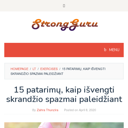
Skip
to
content
MENU
HOMEPAGE
/
LT
/
EXERCISES
/
15 PATARIMŲ, KAIP IŠVENGTI
SKRANDŽIO SPAZMAI PALEIDŽIANT
15 patarimų, kaip išvengti
skrandžio spazmai paleidžiant
By
Zahra Thunzira
Posted on
April 8, 2020