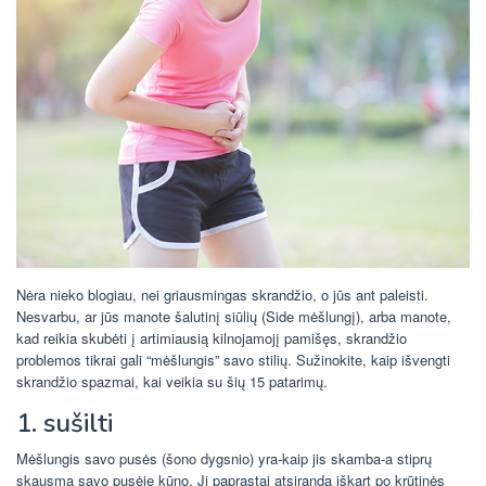
Nėra nieko blogiau, nei griausmingas skrandžio, o jūs ant paleisti.
Nesvarbu, ar jūs manote šalutinį siūlių (Side mėšlungį), arba manote,
kad reikia skubėti į artimiausią kilnojamojį pamišęs, skrandžio
problemos tikrai gali “mėšlungis” savo stilių. Sužinokite, kaip išvengti
skrandžio spazmai, kai veikia su šių 15 patarimų.
1. sušilti
Mėšlungis savo pusės (šono dygsnio) yra-kaip jis skamba-a stiprų
skausmą savo pusėje kūno. Ji paprastai atsiranda iškart po krūtinės