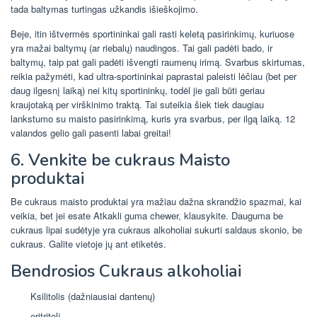
tada baltymas turtingas užkandis išieškojimo.
Beje, itin ištvermės sportininkai gali rasti keletą pasirinkimų, kuriuose
yra mažai baltymų (ar riebalų) naudingos. Tai gali padėti bado, ir
baltymų, taip pat gali padėti išvengti raumenų irimą. Svarbus skirtumas,
reikia pažymėti, kad ultra-sportininkai paprastai paleisti lėčiau (bet per
daug ilgesnį laiką) nei kitų sportininkų, todėl jie gali būti geriau
kraujotaką per virškinimo traktą. Tai suteikia šiek tiek daugiau
lankstumo su maisto pasirinkimą, kuris yra svarbus, per ilgą laiką. 12
valandos gelio gali pasenti labai greitai!
6. Venkite be cukraus Maisto
produktai
Be cukraus maisto produktai yra mažiau dažna skrandžio spazmai, kai
veikia, bet jei esate Atkakli guma chewer, klausykite. Dauguma be
cukraus lipai sudėtyje yra cukraus alkoholiai sukurti saldaus skonio, be
cukraus. Galite vietoje jų ant etiketės.
Bendrosios Cukraus alkoholiai
Ksilitolis (dažniausiai dantenų)
eritritolį