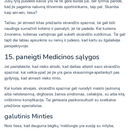
Jūsų rytą puodelis kavos yra ne tik gera bunda jus, bet tyrimai parodė,
kad jis pagerina našumą ištvermės sportininkams, taip pat. Skamba
kaip win-win, tiesa?
Tačiau, jei atmesti kitas priežastis skrandžio spazmai, tai gali būti
naudinga sumažinti kofeino ir pamatyti, jei tai padeda. Kai kuriems
žmonėms, kofeinas vartojimas gali sukelti skrandžio sutrikimus. Tai gali
tapti dar labiau apsunkins su nervų ir judesio, kad kartu su ilgalaikėje
perspektyvoje.
15. paneigti Medicinos sąlygos
Jei pastebėsite, kad nieko atrodo, kad darbas atleisti savo skrandžio
spazmai, kai veikia-ypač jei jie yra gana skausminga-apsilankyti pas
gydytoją, kad atmesti nieko rimto.
Kai kuriais atvejais, skrandžio spazmai gali nurodyti maisto jautrumą
arba netoleravimą, dirgliosios žarnos sindromas, celiakijos, su arba kitą
virškinimo komplikacija. Tai geriausia pasikonsultuoti su sveikatos
priežiūros specialistas.
galutinis Minties
Nors tiesa, kad dauguma bėgikų “mėšlungis yra susiję su mityba,