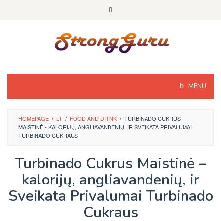
Skip
to
content
MENU
HOMEPAGE
/
LT
/
FOOD AND DRINK
/
TURBINADO CUKRUS
MAISTINĖ - KALORIJŲ, ANGLIAVANDENIŲ, IR SVEIKATA PRIVALUMAI
TURBINADO CUKRAUS
Turbinado Cukrus Maistinė –
kalorijų, angliavandenių, ir
Sveikata Privalumai Turbinado
Cukraus