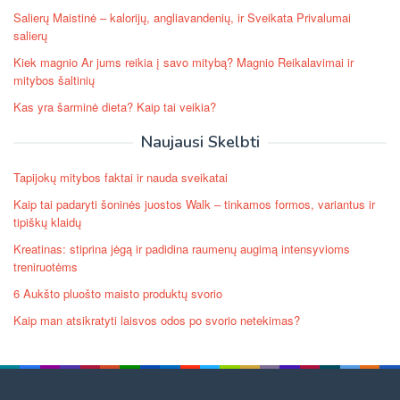
Salierų Maistinė – kalorijų, angliavandenių, ir Sveikata Privalumai
salierų
Kiek magnio Ar jums reikia į savo mitybą? Magnio Reikalavimai ir
mitybos šaltinių
Kas yra šarminė dieta? Kaip tai veikia?
Naujausi Skelbti
Tapijokų mitybos faktai ir nauda sveikatai
Kaip tai padaryti šoninės juostos Walk – tinkamos formos, variantus ir
tipiškų klaidų
Kreatinas: stiprina jėgą ir padidina raumenų augimą intensyvioms
treniruotėms
6 Aukšto pluošto maisto produktų svorio
Kaip man atsikratyti laisvos odos po svorio netekimas?