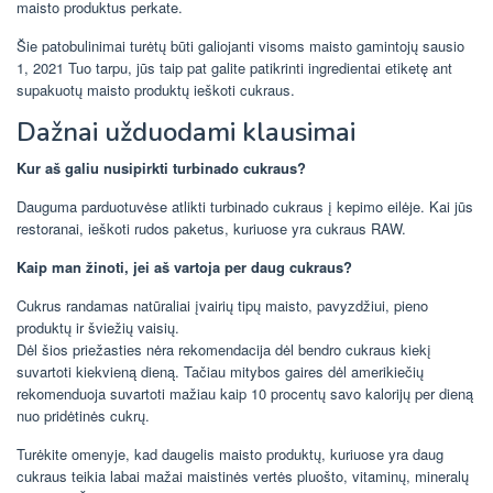
maisto produktus perkate.
Šie patobulinimai turėtų būti galiojanti visoms maisto gamintojų sausio
1, 2021 Tuo tarpu, jūs taip pat galite patikrinti ingredientai etiketę ant
supakuotų maisto produktų ieškoti cukraus.
Dažnai užduodami klausimai
Kur aš galiu nusipirkti turbinado cukraus?
Dauguma parduotuvėse atlikti turbinado cukraus į kepimo eilėje. Kai jūs
restoranai, ieškoti rudos paketus, kuriuose yra cukraus RAW.
Kaip man žinoti, jei aš vartoja per daug cukraus?
Cukrus randamas natūraliai įvairių tipų maisto, pavyzdžiui, pieno
produktų ir šviežių vaisių.
Dėl šios priežasties nėra rekomendacija dėl bendro cukraus kiekį
suvartoti kiekvieną dieną. Tačiau mitybos gaires dėl amerikiečių
rekomenduoja suvartoti mažiau kaip 10 procentų savo kalorijų per dieną
nuo pridėtinės cukrų.
Turėkite omenyje, kad daugelis maisto produktų, kuriuose yra daug
cukraus teikia labai mažai maistinės vertės pluošto, vitaminų, mineralų