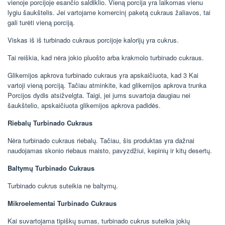
vienoje porcijoje esančio saldiklio. Vieną porcija yra laikomas vienu
lygiu šaukštelis. Jei vartojame komercinį paketą cukraus žaliavos, tai
gali turėti vieną porciją.
Viskas iš iš turbinado cukraus porcijoje kalorijų yra cukrus.
Tai reiškia, kad nėra jokio pluošto arba krakmolo turbinado cukraus.
Glikemijos apkrova turbinado cukraus yra apskaičiuota, kad 3 Kai
vartoji vieną porciją. Tačiau atminkite, kad glikemijos apkrova trunka
Porcijos dydis atsižvelgta. Taigi, jei jums suvartoja daugiau nei
šaukštelio, apskaičiuota glikemijos apkrova padidės.
Riebalų Turbinado Cukraus
Nėra turbinado cukraus riebalų. Tačiau, šis produktas yra dažnai
naudojamas skonio riebaus maisto, pavyzdžiui, kepinių ir kitų desertų.
Baltymų Turbinado Cukraus
Turbinado cukrus suteikia ne baltymų.
Mikroelementai Turbinado Cukraus
Kai suvartojama tipiškų sumas, turbinado cukrus suteikia jokių