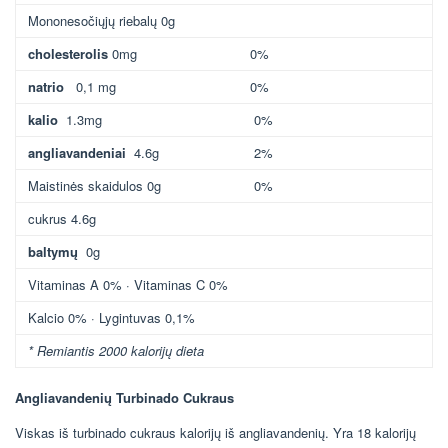
Mononesočiųjų riebalų 0g
cholesterolis
0mg
0%
natrio
0,1 mg
0%
kalio
1.3mg
0%
angliavandeniai
4.6g
2%
Maistinės skaidulos 0g
0%
cukrus 4.6g
baltymų
0g
Vitaminas A 0% · Vitaminas C 0%
Kalcio 0% · Lygintuvas 0,1%
* Remiantis 2000 kalorijų dieta
Angliavandenių Turbinado Cukraus
Viskas iš turbinado cukraus kalorijų iš angliavandenių. Yra 18 kalorijų