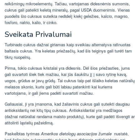
reikšmingų mikroelementų. Tačiau, vartojamas didesnėmis sumomis,
cukrus gali pateikti keletą mineralų, pagal USDA duomenimis. Vienas
puodelis šio cukraus suteikia nedidelį kiekį geležies, kalcio, magnio,
fosforo, natrio, kalio, ir cinko.
Sveikata Privalumai
Turbinado cukrus dažnai giriamas kaip sveikiau alternatyva rafinuotas
baltasis cukrus. Yra keletas priežasčių, kad šis teiginys gali turėti tam
tikrų nuopelnų.
Pirma, tokio cukraus kristalai yra didesnis. Dėl šios priežasties, jums
gali suvartoti šiek tiek mažiau, kai jūs šaukštu jį į savo rytinę kavą,
uogos, grūdus ar javų grūdų. Tai cukrus taip pat išlaiko keletas natūralių
melasos skonio, kuris gali būti labiau patenkinti kai kuriems
vartotojams, ir gali jiems padėti suvartoti mažiau.
Galiausiai, ji yra įmanoma, kad žaliavinis cukrus gali suteikti daugiau
antioksidantų nei kitų tipų cukraus. Antioksidantai yra medžiagos
(dažnai natūraliai randama maisto produktų), kurie gali padėti išvengti ar
atitolinti ląstelių pažeidimą.
Paskelbtas tyrimas
Amerikos dietologų asociacijos žurnale
nustatė,
kad žaliavinis cukranendrių cukrus buvo didesnis antioksidantų nei