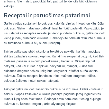
ar forma. Šie maisto produktai taip pat turi tendenciją būti didesnis
kalorijų.
Receptai ir paruošimas patarimai
Galite virėjas su žaliavinio cukraus kaip jūs virėjas ir kepti su kitų rūšių
cukraus. Nieko matavimo patikslinimai turi būti padaryti. Pavyzdžiui, jei
jūsų slapukas receptas reikalauja vieno puodelio cukraus, galite naudoti
vieną puodelį turbinado cukraus. Pabandykite pakeisti rafinuoto cukraus
su turbinado cukraus šių skanių receptų.
Tačiau galite pastebėti skonio ar tekstūros pokytis, kai jūs naudojate
skirtas žaliavinis cukrus, kepimo. Kai virimo ekspertai pažymi, kad tiek
melasos panašaus skonio perkeliamas į kepinius. Virėjai taip pat
pažymi, kad kai kurios Kepiniai, pavyzdžiui, pyragai, kurios turi
didesnes drėgmės tešlos linkę būti lengvesni ir fluffier su žaliavinio
cukraus. Tačiau receptai bandelės ir kiti mažesni drėgmės tešlos,
cukraus žaliavos neturi sekasi taip pat.
Taip pat galite naudoti žaliavinio cukraus ne virtuvėje. Dideli kristalai ir
saldus kvapas žaliavinio cukraus padaryti pageidaujamą ingredientas
kūno ir lūpų odos šveitimas. Padaryti savo namuose, tiesiog sujungti
cukraus su kokoso, migdolų arba alyvuogių aliejaus.