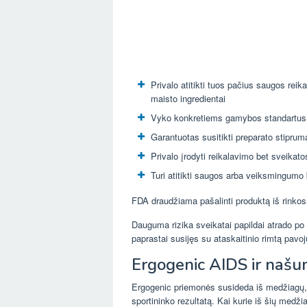
Privalo atitikti tuos pačius saugos reik
maisto ingredientai
Vyko konkretiems gamybos standartus
Garantuotas susitikti preparato stiprum
Privalo įrodyti reikalavimo bet sveikat
Turi atitikti saugos arba veiksmingumo 
FDA draudžiama pašalinti produktą iš rinkos,
Dauguma rizika sveikatai papildai atrado po t
paprastai susijęs su ataskaitinio rimtą pavoj
Ergogenic AIDS ir našu
Ergogenic priemonės susideda iš medžiagų, vai
sportininko rezultatą. Kai kurie iš šių medžiag