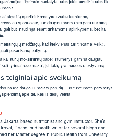
ganizacijos. Tyrimais nustatyta, arba jokio poveikio arba tik
raumenis.
amai skysčių sportininkams yra svarbu komfortas,
tensyviau sportuojate, tuo daugiau svarbu yra gerti tinkamą
mai gali būti naudinga esant tinkamoms aplinkybėms, bet kai
iu.
 maistingųjų medžiagų, kad kiekvienas turi tinkamai veikti.
i gauti pakankamą baltymų.
a kai kurių mokslininkų padėti raumenys gamina daugiau
ir keli tyrimai rodo mažai, jei tokių yra, naudos efektyvumą.
s teiginiai apie sveikumą
los naudą daugeliui maisto papildų. Jūs turėtumėte perskaityti
 sprendimą apie tai, kas iš tiesų veikia.
a
a Jakarta-based nutritionist and gym instructor. She’s
travel, fitness, and health writer for several blogs and
ned her Master degree in Public Health from University