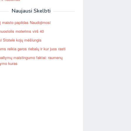
Naujausi Skelbti
į maisto papildas Naudojimosi
nuostolis moterims virš 40
si Stotelė kojų mėšlungis
ms reikia geros riebalų ir kur juos rasti
baltymų maistingumo faktai: raumenų
tymo kuras