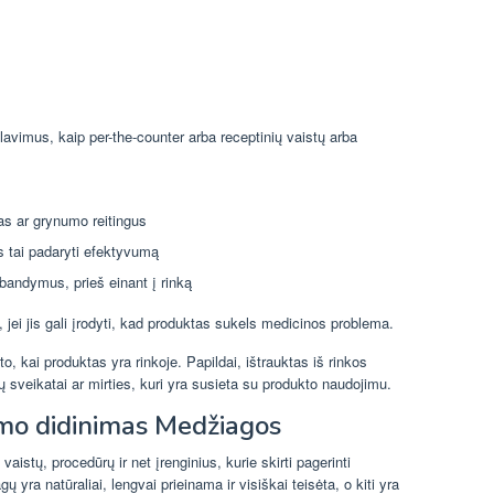
alavimus, kaip per-the-counter arba receptinių vaistų arba
as ar grynumo reitingus
os tai padaryti efektyvumą
bandymus, prieš einant į rinką
 jei jis gali įrodyti, kad produktas sukels medicinos problema.
o, kai produktas yra rinkoje. Papildai, ištrauktas iš rinkos
ų sveikatai ar mirties, kuri yra susieta su produkto naudojimu.
mo didinimas Medžiagos
stų, procedūrų ir net įrenginius, kurie skirti pagerinti
ų yra natūraliai, lengvai prieinama ir visiškai teisėta, o kiti yra