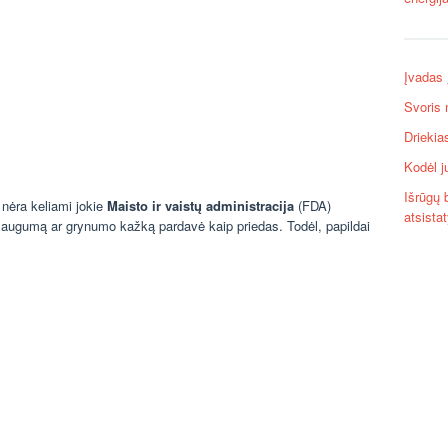
Įvadas 
Svoris 
Driekia
Kodėl ju
Išrūgų 
 nėra keliami jokie
Maisto ir vaistų administracija
(FDA)
atsista
 saugumą ar grynumo kažką pardavė kaip priedas. Todėl, papildai