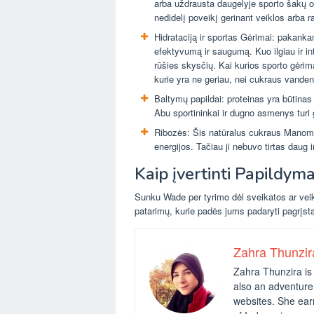
arba uždrausta daugelyje sporto šakų or
nedidelį poveikį gerinant veiklos arba 
Hidrataciją ir sportas Gėrimai: pakank
efektyvumą ir saugumą. Kuo ilgiau ir in
rūšies skysčių. Kai kurios sporto gėri
kurie yra ne geriau, nei cukraus vanden
Baltymų papildai: proteinas yra būtinas
Abu sportininkai ir dugno asmenys tur
Ribozės: Šis natūralus cukraus Manom
energijos. Tačiau ji nebuvo tirtas daug 
Kaip įvertinti Papildyma
Sunku Wade per tyrimo dėl sveikatos ar veik
patarimų, kurie padės jums padaryti pagrįstą
Zahra Thunzir
Zahra Thunzira is 
also an adventure 
websites. She ear