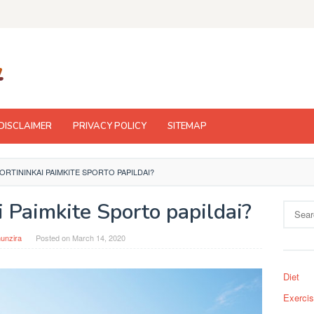
DISCLAIMER
PRIVACY POLICY
SITEMAP
ORTININKAI PAIMKITE SPORTO PAPILDAI?
i Paimkite Sporto papildai?
Search
for:
unzira
Posted on
March 14, 2020
Diet
Exerci