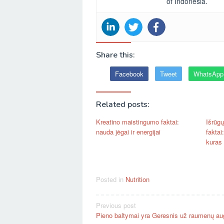
of Indonesia.
Share this:
Facebook
Tweet
WhatsApp
Related posts:
Kreatino maistingumo faktai:
Išrūg
nauda jėgai ir energijai
faktai
kuras
Posted in
Nutrition
Post
Previous post
Pieno baltymai yra Geresnis už raumenų a
navigation