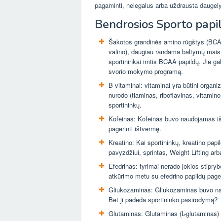
pagaminti, nelegalus arba uždrausta daugely
Bendrosios Sporto papild
Šakotos grandinės amino rūgštys (BCAA)
valino), daugiau randama baltymų maisto
sportininkai imtis BCAA papildų. Jie ga
svorio mokymo programą.
B vitaminai: vitaminai yra būtini organi
nurodo (tiaminas, riboflavinas, vitamino 
sportininkų.
Kofeinas: Kofeinas buvo naudojamas išt
pagerinti ištvermę.
Kreatino: Kai sportininkų, kreatino pap
pavyzdžiui, sprintas, Weight Lifting arb
Efedrinas: tyrimai nerado jokios stipry
atkūrimo metu su efedrino papildų page
Gliukozaminas: Gliukozaminas buvo naud
Bet ji padeda sportininko pasirodymą?
Glutaminas: Glutaminas (L-glutaminas) 