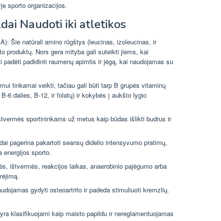
je sporto organizacijos.
ai Naudoti iki atletikos
: Šie natūrali amino rūgštys (leucinas, izoleucinas, ir
 produktų. Nors gera mityba gali suteikti jiems, kai
li padėti padidinti raumenų apimtis ir jėgą, kai naudojamas su
zmui tinkamai veikti, tačiau gali būti tarp B grupės vitaminų
B-6 dalies, B-12, ir folatų) ir kokybės į aukšto lygio
vermės sportininkams už metus kaip būdas išlikti budrus ir
ildai pagerina pakartoti seansų didelio intensyvumo pratimų,
a energijos sporto.
bės, ištvermės, reakcijos laikas, anaerobinio pajėgumo arba
rėjimą.
ojamas gydyti osteoartrito ir padeda stimuliuoti kremzlių.
yra klasifikuojami kaip maisto papildu ir nereglamentuojamas