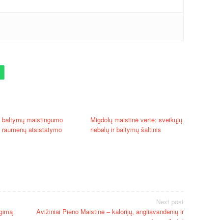
ų baltymų maistingumo
Migdolų maistinė vertė: sveikųjų
: raumenų atsistatymo
riebalų ir baltymų šaltinis
Next post
ugimą
Avižiniai Pieno Maistinė – kalorijų, angliavandenių ir