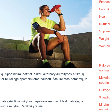
Fitness
Food A
Health
Nutritio
Supple
Weight
Workou
Kaip su
optimali
lą. Sportininkai dažnai ieškoti alternatyvių mitybos atlikti jų
Mokslas
 ar reikalinga sportininkams naudoti. Štai keletas patarimų, ir
sportin
Glikoge
5 papil
ai atsigriebti už mitybos nepakankamumu. Idealiu atveju, tai
Mityba 
suota mityba. Papildai yra šie:
energij