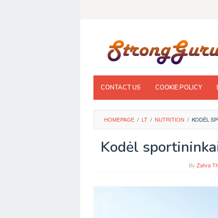
Skip
to
content
CONTACT US
COOKIE POLICY
HOMEPAGE
/
LT
/
NUTRITION
/
KODĖL SP
Kodėl sportininka
By
Zahra Th