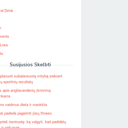
nd Drink
n
ments
 Loss
ts
Susijusios Skelbti
planuoti subalansuotą mitybą siekiant
ų sportinių rezultatų
 apie angliavandenių įkrovimą
inkams
no vaidmuo dieta ir mankšta
dai padeda pagerinti jūsų fitneso
prieš treniruotę: ką valgyti, kad padidėtų
a ir našumas