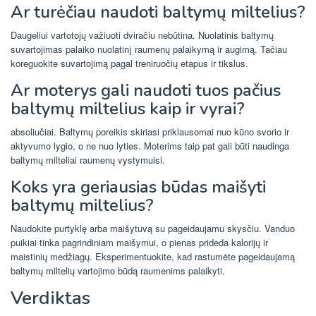
Ar turėčiau naudoti baltymų miltelius?
Daugeliui vartotojų važiuoti dviračiu nebūtina. Nuolatinis baltymų
suvartojimas palaiko nuolatinį raumenų palaikymą ir augimą. Tačiau
koreguokite suvartojimą pagal treniruočių etapus ir tikslus.
Ar moterys gali naudoti tuos pačius
baltymų miltelius kaip ir vyrai?
absoliučiai. Baltymų poreikis skiriasi priklausomai nuo kūno svorio ir
aktyvumo lygio, o ne nuo lyties. Moterims taip pat gali būti naudinga
baltymų milteliai raumenų vystymuisi.
Koks yra geriausias būdas maišyti
baltymų miltelius?
Naudokite purtyklę arba maišytuvą su pageidaujamu skysčiu. Vanduo
puikiai tinka pagrindiniam maišymui, o pienas prideda kalorijų ir
maistinių medžiagų. Eksperimentuokite, kad rastumėte pageidaujamą
baltymų miltelių vartojimo būdą raumenims palaikyti.
Verdiktas