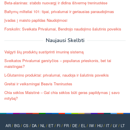
Beta-alaninas: stabdo nuovargį ir didina ištvermę treniruotėse
Baltymų milteliai 101: tipai, privalumai ir geriausias panaudojimas
Įvadas į maisto papildas Naudojimosi
Forskolin: Sveikata Privalumai, Bendrojo naudojimo šalutinis poveikis
Naujausi Skelbti
Valgyti šių produktų sustiprinti imuninę sistemą
Sveikatos Privalumai garstyčios – populiarus prieskonis, bet tai
maistingas?
L-Glutamino produktai: privalumai, naudoja ir šalutinis poveikis
Greitai ir veiksmingai Beavis Treniruotes
Chia sėklos Maistinė – Gal chia sėklos būti geras papildymas į savo
mitybą?
AR
/
BG
/
CS
/
DA
/
NL
/
ET
/
FI
/
FR
/
DE
/
EL
/
IW
/
HU
/
IT
/
LV
/
LT