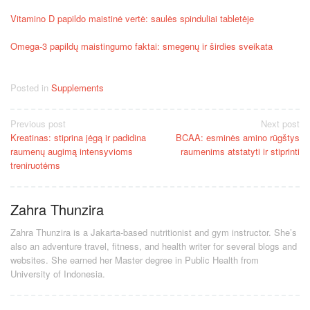
Vitamino D papildo maistinė vertė: saulės spinduliai tabletėje
Omega-3 papildų maistingumo faktai: smegenų ir širdies sveikata
Posted in
Supplements
Post
Previous post
Next post
Kreatinas: stiprina jėgą ir padidina
BCAA: esminės amino rūgštys
navigation
raumenų augimą intensyvioms
raumenims atstatyti ir stiprinti
treniruotėms
Zahra Thunzira
Zahra Thunzira is a Jakarta-based nutritionist and gym instructor. She’s
also an adventure travel, fitness, and health writer for several blogs and
websites. She earned her Master degree in Public Health from
University of Indonesia.