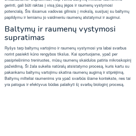
gerinti, gali būti raktas į visą jūsų jėgos ir raumenų vystymosi
potencialą. Šis išsamus vadovas gilinsis į mokslą, susijusį su baltymų
papildymu ir lemiamu jo vaidmeniu raumenų atstatymui ir augimui.
Baltymų ir raumenų vystymosi
supratimas
Ryšys tarp baltymų vartojimo ir raumenų vystymosi yra labai svarbus
norint pasiekti kūno rengybos tikslus. Kai sportuojame, ypač per
pasipriešinimo treniruotes, mūsų raumenų skaidulos patiria mikroskopinį
pažeidimą. Ši žala sukelia natūralų atsistatymo procesą, kuris kartu su
pakankamu baltymų vartojimu skatina raumenų augimą ir stiprėjimą.
Baltymų milteliai raumenims yra ypač svarbūs šiame kontekste, nes tai
yra patogus ir efektyvus būdas palaikyti šį svarbų biologinį procesą.