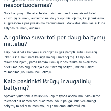
nesportuodamas?
Nors baltymų milteliai suteikia maistinės naudos nepaisant fizinio
krūvio, jų raumenų auginimo nauda yra optimizuojama, kai ji derinama
su įprastomis pasipriešinimo treniruotėmis. Mankštos stimulas sukuria
sąlygas raumenų augimui.
Ar galima suvartoti per daug baltymų
miltelių?
Taip, per didelis baltymų suvartojimas gali įtempti jautrių asmenų
inkstus ir sukelti nereikalingą kalorijų suvartojimą. Laikykitės
rekomenduojamų paros baltymų kiekių ir pasitarkite su sveikatos
priežiūros paslaugų teikėjais dėl tinkamų baltymų miltelių, skirtų
raumenims jūsų konkrečiu atveju.
Kaip pasirinkti išrūgų ir augalinių
baltymų?
Apsvarstykite tokius veiksnius kaip mitybos apribojimai, virškinimo
tolerancija ir asmeninės nuostatos. Abu tipai gali būti veiksmingi
baltymų milteliai raumenims, jei jie tinkamai suformuluoti.