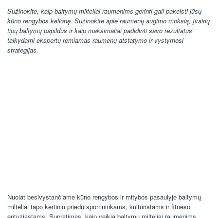
Sužinokite, kaip baltymų milteliai raumenims gerinti gali pakeisti jūsų
kūno rengybos kelionę. Sužinokite apie raumenų augimo mokslą, įvairių
tipų baltymų papildus ir kaip maksimaliai padidinti savo rezultatus
taikydami ekspertų remiamas raumenų atstatymo ir vystymosi
strategijas.
Nuolat besivystančiame kūno rengybos ir mitybos pasaulyje baltymų
milteliai tapo kertiniu priedu sportininkams, kultūristams ir fitneso
entuziastams. Supratimas, kaip veikia baltymų milteliai raumenims