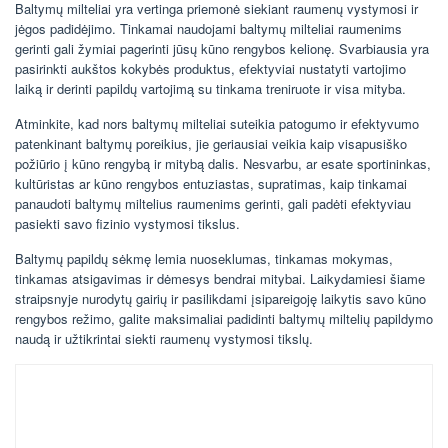
Baltymų milteliai yra vertinga priemonė siekiant raumenų vystymosi ir
jėgos padidėjimo. Tinkamai naudojami baltymų milteliai raumenims
gerinti gali žymiai pagerinti jūsų kūno rengybos kelionę. Svarbiausia yra
pasirinkti aukštos kokybės produktus, efektyviai nustatyti vartojimo
laiką ir derinti papildų vartojimą su tinkama treniruote ir visa mityba.
Atminkite, kad nors baltymų milteliai suteikia patogumo ir efektyvumo
patenkinant baltymų poreikius, jie geriausiai veikia kaip visapusiško
požiūrio į kūno rengybą ir mitybą dalis. Nesvarbu, ar esate sportininkas,
kultūristas ar kūno rengybos entuziastas, supratimas, kaip tinkamai
panaudoti baltymų miltelius raumenims gerinti, gali padėti efektyviau
pasiekti savo fizinio vystymosi tikslus.
Baltymų papildų sėkmę lemia nuoseklumas, tinkamas mokymas,
tinkamas atsigavimas ir dėmesys bendrai mitybai. Laikydamiesi šiame
straipsnyje nurodytų gairių ir pasilikdami įsipareigoję laikytis savo kūno
rengybos režimo, galite maksimaliai padidinti baltymų miltelių papildymo
naudą ir užtikrintai siekti raumenų vystymosi tikslų.