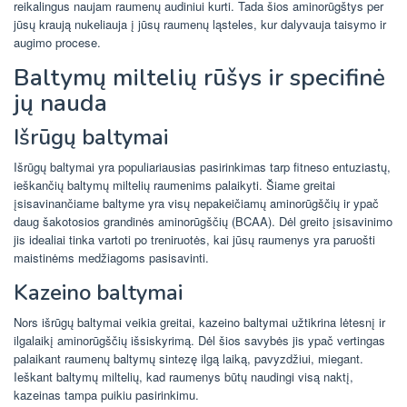
reikalingus naujam raumenų audiniui kurti. Tada šios aminorūgštys per
jūsų kraują nukeliauja į jūsų raumenų ląsteles, kur dalyvauja taisymo ir
augimo procese.
Baltymų miltelių rūšys ir specifinė
jų nauda
Išrūgų baltymai
Išrūgų baltymai yra populiariausias pasirinkimas tarp fitneso entuziastų,
ieškančių baltymų miltelių raumenims palaikyti. Šiame greitai
įsisavinančiame baltyme yra visų nepakeičiamų aminorūgščių ir ypač
daug šakotosios grandinės aminorūgščių (BCAA). Dėl greito įsisavinimo
jis idealiai tinka vartoti po treniruotės, kai jūsų raumenys yra paruošti
maistinėms medžiagoms pasisavinti.
Kazeino baltymai
Nors išrūgų baltymai veikia greitai, kazeino baltymai užtikrina lėtesnį ir
ilgalaikį aminorūgščių išsiskyrimą. Dėl šios savybės jis ypač vertingas
palaikant raumenų baltymų sintezę ilgą laiką, pavyzdžiui, miegant.
Ieškant baltymų miltelių, kad raumenys būtų naudingi visą naktį,
kazeinas tampa puikiu pasirinkimu.