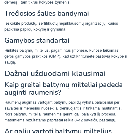
dėmesį į tam tikrus kokybės žymenis.
Trečiosios šalies bandymai
Ieškokite produktų, sertifikuotų nepriklausomų organizacijų, kurios
patikrina papildų kokybę ir grynumą.
Gamybos standartai
Rinkitės baltymų miltelius, pagamintus įmonėse, kuriose laikomasi
geros gamybos praktikos (GMP), kad užtikrintumėte pastovią kokybę ir
saugą.
Dažnai užduodami klausimai
Kaip greitai baltymų milteliai padeda
auginti raumenis?
Raumenų augimas vartojant baltymų papildų vyksta palaipsniui per
savaites ir mėnesius nuosekliai treniruojantis ir tinkamai maitinantis.
Nors baltymų milteliai raumenims gerinti gali palaikyti šį procesą,
matomiems rezultatams paprastai reikia 8–12 savaičių pastangų.
Ar galiu vartoti baltymų miltelius