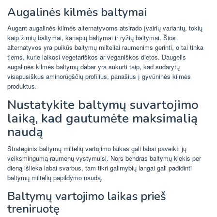
Augalinės kilmės baltymai
Augant augalinės kilmės alternatyvoms atsirado įvairių variantų, tokių
kaip žirnių baltymai, kanapių baltymai ir ryžių baltymai. Šios
alternatyvos yra puikūs baltymų milteliai raumenims gerinti, o tai tinka
tiems, kurie laikosi vegetariškos ar veganiškos dietos. Daugelis
augalinės kilmės baltymų dabar yra sukurti taip, kad sudarytų
visapusiškus aminorūgščių profilius, panašius į gyvūninės kilmės
produktus.
Nustatykite baltymų suvartojimo
laiką, kad gautumėte maksimalią
naudą
Strateginis baltymų miltelių vartojimo laikas gali labai paveikti jų
veiksmingumą raumenų vystymuisi. Nors bendras baltymų kiekis per
dieną išlieka labai svarbus, tam tikri galimybių langai gali padidinti
baltymų miltelių papildymo naudą.
Baltymų vartojimo laikas prieš
treniruotę