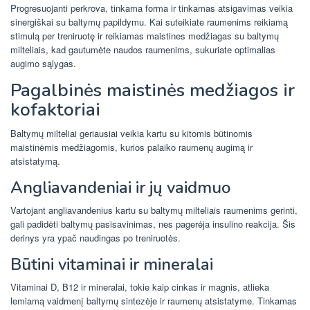
Progresuojanti perkrova, tinkama forma ir tinkamas atsigavimas veikia
sinergiškai su baltymų papildymu. Kai suteikiate raumenims reikiamą
stimulą per treniruotę ir reikiamas maistines medžiagas su baltymų
milteliais, kad gautumėte naudos raumenims, sukuriate optimalias
augimo sąlygas.
Pagalbinės maistinės medžiagos ir
kofaktoriai
Baltymų milteliai geriausiai veikia kartu su kitomis būtinomis
maistinėmis medžiagomis, kurios palaiko raumenų augimą ir
atsistatymą.
Angliavandeniai ir jų vaidmuo
Vartojant angliavandenius kartu su baltymų milteliais raumenims gerinti,
gali padidėti baltymų pasisavinimas, nes pagerėja insulino reakcija. Šis
derinys yra ypač naudingas po treniruotės.
Būtini vitaminai ir mineralai
Vitaminai D, B12 ir mineralai, tokie kaip cinkas ir magnis, atlieka
lemiamą vaidmenį baltymų sintezėje ir raumenų atsistatyme. Tinkamas