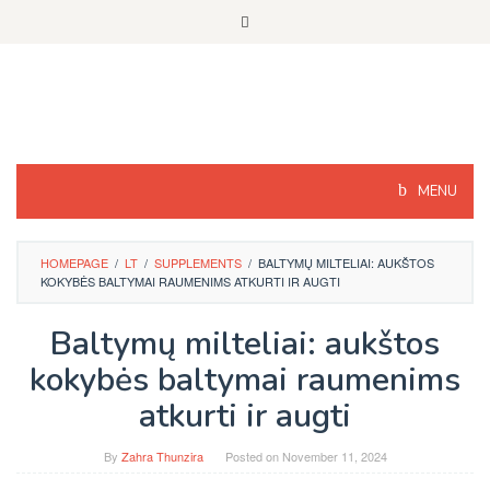
Skip
to
content
MENU
HOMEPAGE
/
LT
/
SUPPLEMENTS
/
BALTYMŲ MILTELIAI: AUKŠTOS
KOKYBĖS BALTYMAI RAUMENIMS ATKURTI IR AUGTI
Baltymų milteliai: aukštos
kokybės baltymai raumenims
atkurti ir augti
By
Zahra Thunzira
Posted on
November 11, 2024