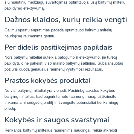
šių maistinių medžiagų suvartojimas optimizuoja jūsų baltymų miltelių
papildymo efektyvumą.
Dažnos klaidos, kurių reikia vengti
Galimų spąstų supratimas padeda optimizuoti baltymų miltelių
naudojimą raumenims gerinti.
Per didelis pasitikėjimas papildais
Nors baltymų milteliai suteikia patogumo ir efektyvumo, jie turėtų
papildyti, o ne pakeisti viso maisto baltymų šaltinius. Subalansuotas
požiūris duoda geriausius raumenų vystymosi rezultatus.
Prastos kokybės produktai
Ne visi baltymų milteliai yra vienodi. Pasirinkę aukštos kokybės
baltymų miltelius, kad pagerintumėte raumenų masę, užtikrinsite
tinkamą aminorūgščių profilį ir išvengsite potencialiai kenksmingų
priedų.
Kokybės ir saugos svarstymai
Renkantis baltymų miltelius raumenims naudingai, reikia atkreipti