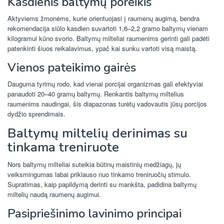
Kasdienis baltymų poreikis
Aktyviems žmonėms, kurie orientuojasi į raumenų augimą, bendra
rekomendacija siūlo kasdien suvartoti 1,6–2,2 gramo baltymų vienam
kilogramui kūno svorio. Baltymų milteliai raumenims gerinti gali padėti
patenkinti šiuos reikalavimus, ypač kai sunku vartoti visą maistą.
Vienos pateikimo gairės
Dauguma tyrimų rodo, kad vienai porcijai organizmas gali efektyviai
panaudoti 20–40 gramų baltymų. Renkantis baltymų miltelius
raumenims naudingai, šis diapazonas turėtų vadovautis jūsų porcijos
dydžio sprendimais.
Baltymų miltelių derinimas su
tinkama treniruote
Nors baltymų milteliai suteikia būtinų maistinių medžiagų, jų
veiksmingumas labai priklauso nuo tinkamo treniruočių stimulo.
Supratimas, kaip papildymą derinti su mankšta, padidina baltymų
miltelių naudą raumenų augimui.
Pasipriešinimo lavinimo principai