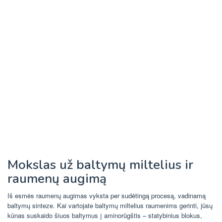
Mokslas už baltymų miltelius ir
raumenų augimą
Iš esmės raumenų augimas vyksta per sudėtingą procesą, vadinamą
baltymų sinteze. Kai vartojate baltymų miltelius raumenims gerinti, jūsų
kūnas suskaido šiuos baltymus į aminorūgštis – statybinius blokus,