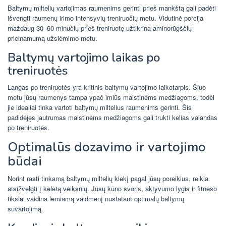
Baltymų miltelių vartojimas raumenims gerinti prieš mankštą gali padėti
išvengti raumenų irimo intensyvių treniruočių metu. Vidutinė porcija
maždaug 30–60 minučių prieš treniruotę užtikrina aminorūgščių
prieinamumą užsiėmimo metu.
Baltymų vartojimo laikas po
treniruotės
Langas po treniruotės yra kritinis baltymų vartojimo laikotarpis. Šiuo
metu jūsų raumenys tampa ypač imlūs maistinėms medžiagoms, todėl
jie idealiai tinka vartoti baltymų miltelius raumenims gerinti. Šis
padidėjęs jautrumas maistinėms medžiagoms gali trukti kelias valandas
po treniruotės.
Optimalūs dozavimo ir vartojimo
būdai
Norint rasti tinkamą baltymų miltelių kiekį pagal jūsų poreikius, reikia
atsižvelgti į keletą veiksnių. Jūsų kūno svoris, aktyvumo lygis ir fitneso
tikslai vaidina lemiamą vaidmenį nustatant optimalų baltymų
suvartojimą.