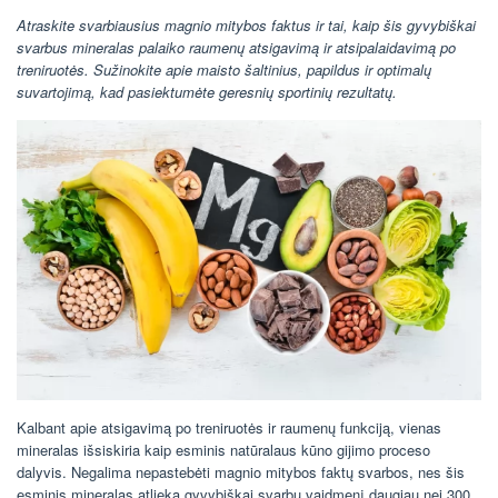
Atraskite svarbiausius magnio mitybos faktus ir tai, kaip šis gyvybiškai
svarbus mineralas palaiko raumenų atsigavimą ir atsipalaidavimą po
treniruotės. Sužinokite apie maisto šaltinius, papildus ir optimalų
suvartojimą, kad pasiektumėte geresnių sportinių rezultatų.
Kalbant apie atsigavimą po treniruotės ir raumenų funkciją, vienas
mineralas išsiskiria kaip esminis natūralaus kūno gijimo proceso
dalyvis. Negalima nepastebėti magnio mitybos faktų svarbos, nes šis
esminis mineralas atlieka gyvybiškai svarbų vaidmenį daugiau nei 300