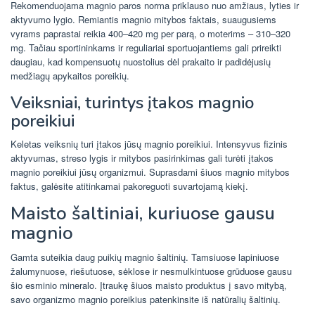
Rekomenduojama magnio paros norma priklauso nuo amžiaus, lyties ir
aktyvumo lygio. Remiantis magnio mitybos faktais, suaugusiems
vyrams paprastai reikia 400–420 mg per parą, o moterims – 310–320
mg. Tačiau sportininkams ir reguliariai sportuojantiems gali prireikti
daugiau, kad kompensuotų nuostolius dėl prakaito ir padidėjusių
medžiagų apykaitos poreikių.
Veiksniai, turintys įtakos magnio
poreikiui
Keletas veiksnių turi įtakos jūsų magnio poreikiui. Intensyvus fizinis
aktyvumas, streso lygis ir mitybos pasirinkimas gali turėti įtakos
magnio poreikiui jūsų organizmui. Suprasdami šiuos magnio mitybos
faktus, galėsite atitinkamai pakoreguoti suvartojamą kiekį.
Maisto šaltiniai, kuriuose gausu
magnio
Gamta suteikia daug puikių magnio šaltinių. Tamsiuose lapiniuose
žalumynuose, riešutuose, sėklose ir nesmulkintuose grūduose gausu
šio esminio mineralo. Įtraukę šiuos maisto produktus į savo mitybą,
savo organizmo magnio poreikius patenkinsite iš natūralių šaltinių.