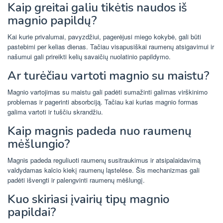
Kaip greitai galiu tikėtis naudos iš
magnio papildų?
Kai kurie privalumai, pavyzdžiui, pagerėjusi miego kokybė, gali būti
pastebimi per kelias dienas. Tačiau visapusiškai raumenų atsigavimui ir
našumui gali prireikti kelių savaičių nuolatinio papildymo.
Ar turėčiau vartoti magnio su maistu?
Magnio vartojimas su maistu gali padėti sumažinti galimas virškinimo
problemas ir pagerinti absorbciją. Tačiau kai kurias magnio formas
galima vartoti ir tuščiu skrandžiu.
Kaip magnis padeda nuo raumenų
mėšlungio?
Magnis padeda reguliuoti raumenų susitraukimus ir atsipalaidavimą
valdydamas kalcio kiekį raumenų ląstelėse. Šis mechanizmas gali
padėti išvengti ir palengvinti raumenų mėšlungį.
Kuo skiriasi įvairių tipų magnio
papildai?