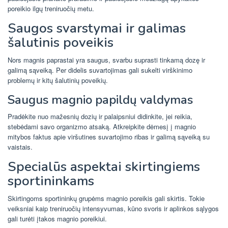
poreikio ilgų treniruočių metu.
Saugos svarstymai ir galimas
šalutinis poveikis
Nors magnis paprastai yra saugus, svarbu suprasti tinkamą dozę ir
galimą sąveiką. Per didelis suvartojimas gali sukelti virškinimo
problemų ir kitų šalutinių poveikių.
Saugus magnio papildų valdymas
Pradėkite nuo mažesnių dozių ir palaipsniui didinkite, jei reikia,
stebėdami savo organizmo atsaką. Atkreipkite dėmesį į magnio
mitybos faktus apie viršutines suvartojimo ribas ir galimą sąveiką su
vaistais.
Specialūs aspektai skirtingiems
sportininkams
Skirtingoms sportininkų grupėms magnio poreikis gali skirtis. Tokie
veiksniai kaip treniruočių intensyvumas, kūno svoris ir aplinkos sąlygos
gali turėti įtakos magnio poreikiui.