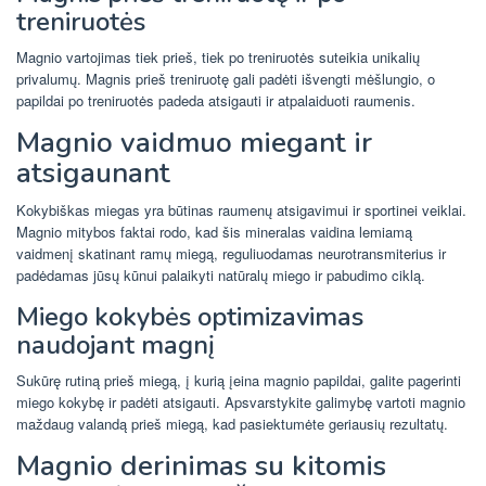
treniruotės
Magnio vartojimas tiek prieš, tiek po treniruotės suteikia unikalių
privalumų. Magnis prieš treniruotę gali padėti išvengti mėšlungio, o
papildai po treniruotės padeda atsigauti ir atpalaiduoti raumenis.
Magnio vaidmuo miegant ir
atsigaunant
Kokybiškas miegas yra būtinas raumenų atsigavimui ir sportinei veiklai.
Magnio mitybos faktai rodo, kad šis mineralas vaidina lemiamą
vaidmenį skatinant ramų miegą, reguliuodamas neurotransmiterius ir
padėdamas jūsų kūnui palaikyti natūralų miego ir pabudimo ciklą.
Miego kokybės optimizavimas
naudojant magnį
Sukūrę rutiną prieš miegą, į kurią įeina magnio papildai, galite pagerinti
miego kokybę ir padėti atsigauti. Apsvarstykite galimybę vartoti magnio
maždaug valandą prieš miegą, kad pasiektumėte geriausių rezultatų.
Magnio derinimas su kitomis