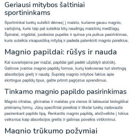
Geriausi mitybos šaltiniai
sportininkams
Sportininkai turėtų sutelkti dėmesį į maisto, kuriame gausu magnio,
vartojimą, kuris taip pat suteikia kitų naudingų maistinių medžiagų.
Špinatai, migdolai, juodosios pupelės ir quinoa yra puikus pasirinkimas,
kuris suteikia visapusišką mitybą ir padeda patenkinti magnio poreikius.
Magnio papildai: rūšys ir nauda
Kai suvartojama per mažai, papildai gali padėti užpildyti atotrūkį.
Galimos įvairios magnio papildų formos, kurių kiekvienas turi skirtingą
absorbcijos greitį ir naudą. Supratę magnio mitybos faktus apie
skirtingus papildų tipus, galite priimti pagrįstus sprendimus.
Tinkamo magnio papildo pasirinkimas
Magnio citratas, glicinatas ir malatas yra vienos iš labiausiai biologiškai
prieinamų formų. Jūsų specifiniai poreikiai ir tikslai turėtų vadovautis
pasirenkant papildo tipą. Renkantis magnio papildą, atsižvelkite į tokius
veiksnius kaip absorbcijos greitis ir galimas poveikis virškinimui.
Magnio trūkumo požymiai