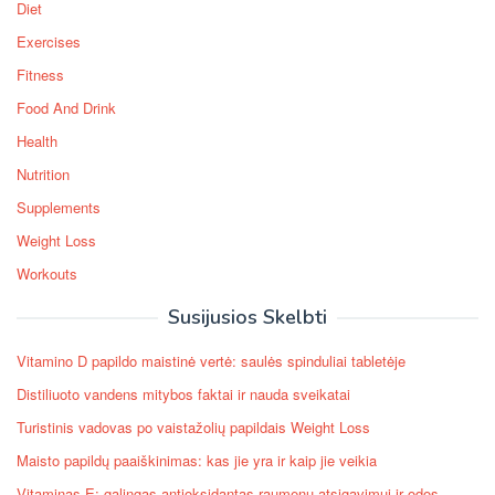
Diet
Exercises
Fitness
Food And Drink
Health
Nutrition
Supplements
Weight Loss
Workouts
Susijusios Skelbti
Vitamino D papildo maistinė vertė: saulės spinduliai tabletėje
Distiliuoto vandens mitybos faktai ir nauda sveikatai
Turistinis vadovas po vaistažolių papildais Weight Loss
Maisto papildų paaiškinimas: kas jie yra ir kaip jie veikia
Vitaminas E: galingas antioksidantas raumenų atsigavimui ir odos