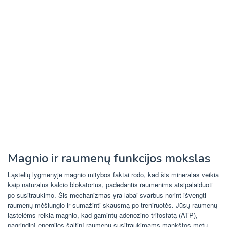
Magnio ir raumenų funkcijos mokslas
Ląstelių lygmenyje magnio mitybos faktai rodo, kad šis mineralas veikia
kaip natūralus kalcio blokatorius, padedantis raumenims atsipalaiduoti
po susitraukimo. Šis mechanizmas yra labai svarbus norint išvengti
raumenų mėšlungio ir sumažinti skausmą po treniruotės. Jūsų raumenų
ląstelėms reikia magnio, kad gamintų adenozino trifosfatą (ATP),
pagrindinį energijos šaltinį raumenų susitraukimams mankštos metu.