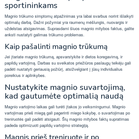
sportininkams
Magnio trūkumo simptomų atpažinimas yra labai svarbus norint išlaikyti
optimalų darbą. Dažni požymiai yra raumenų mėšlungis, nuovargis ir
uždelstas atsigavimas. Suprasdami šiuos magnio mitybos faktus, galite
anksti nustatyti galimas trūkumo problemas.
Kaip pašalinti magnio trūkumą
Jei įtariate magnio trūkumą, apsvarstykite ir dietos koregavimą, ir
papildų vartojimą. Darbas su sveikatos priežiūros paslaugų teikėju gali
padėti nustatyti geriausią požiūrį, atsižvelgiant į jūsų individualius
poreikius ir aplinkybes.
Nustatykite magnio suvartojimą,
kad gautumėte optimalią naudą
Magnio vartojimo laikas gali turėti įtakos jo veiksmingumui. Magnio
vartojimas prieš miegą gali pagerinti miego kokybę, o suvartojimas po
treniruotės gali padėti atsigauti. Šių magnio mitybos faktų supratimas
padeda optimizuoti papildų vartojimo strategiją.
Magnis prieš treniruotę ir po