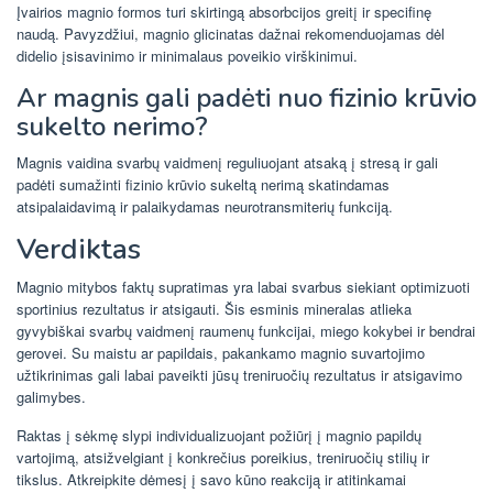
Įvairios magnio formos turi skirtingą absorbcijos greitį ir specifinę
naudą. Pavyzdžiui, magnio glicinatas dažnai rekomenduojamas dėl
didelio įsisavinimo ir minimalaus poveikio virškinimui.
Ar magnis gali padėti nuo fizinio krūvio
sukelto nerimo?
Magnis vaidina svarbų vaidmenį reguliuojant atsaką į stresą ir gali
padėti sumažinti fizinio krūvio sukeltą nerimą skatindamas
atsipalaidavimą ir palaikydamas neurotransmiterių funkciją.
Verdiktas
Magnio mitybos faktų supratimas yra labai svarbus siekiant optimizuoti
sportinius rezultatus ir atsigauti. Šis esminis mineralas atlieka
gyvybiškai svarbų vaidmenį raumenų funkcijai, miego kokybei ir bendrai
gerovei. Su maistu ar papildais, pakankamo magnio suvartojimo
užtikrinimas gali labai paveikti jūsų treniruočių rezultatus ir atsigavimo
galimybes.
Raktas į sėkmę slypi individualizuojant požiūrį į magnio papildų
vartojimą, atsižvelgiant į konkrečius poreikius, treniruočių stilių ir
tikslus. Atkreipkite dėmesį į savo kūno reakciją ir atitinkamai