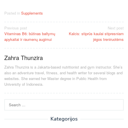
Posted in
Supplements
Post
Previous post
Next post
Vitaminas B6: būtinas baltymų
Kalcis: stiprūs kaulai stipresniam
navigation
apykaitai ir raumenų augimui
jėgos treniruotėms
Zahra Thunzira
Zahra Thunzira is a Jakarta-based nutritionist and gym instructor. She’s
also an adventure travel, fitness, and health writer for several blogs and
websites. She earned her Master degree in Public Health from
University of Indonesia.
Search
for:
Kategorijos