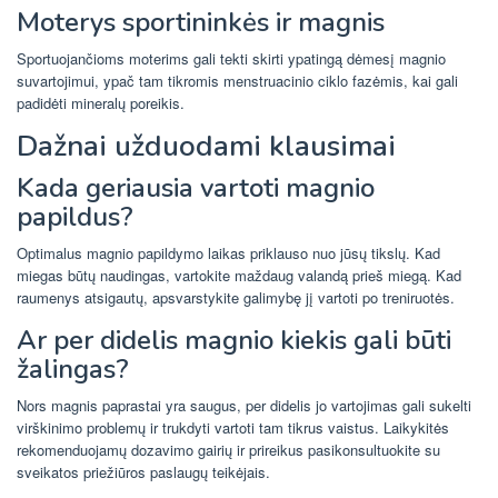
Moterys sportininkės ir magnis
Sportuojančioms moterims gali tekti skirti ypatingą dėmesį magnio
suvartojimui, ypač tam tikromis menstruacinio ciklo fazėmis, kai gali
padidėti mineralų poreikis.
Dažnai užduodami klausimai
Kada geriausia vartoti magnio
papildus?
Optimalus magnio papildymo laikas priklauso nuo jūsų tikslų. Kad
miegas būtų naudingas, vartokite maždaug valandą prieš miegą. Kad
raumenys atsigautų, apsvarstykite galimybę jį vartoti po treniruotės.
Ar per didelis magnio kiekis gali būti
žalingas?
Nors magnis paprastai yra saugus, per didelis jo vartojimas gali sukelti
virškinimo problemų ir trukdyti vartoti tam tikrus vaistus. Laikykitės
rekomenduojamų dozavimo gairių ir prireikus pasikonsultuokite su
sveikatos priežiūros paslaugų teikėjais.