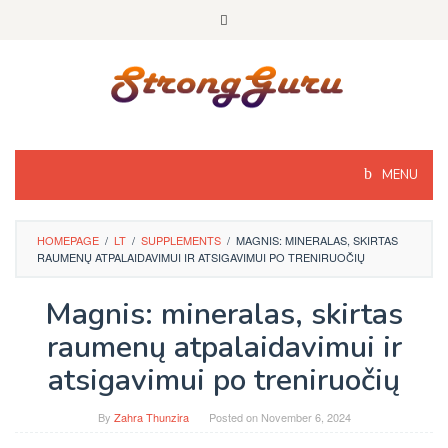
Skip
to
content
MENU
HOMEPAGE
/
LT
/
SUPPLEMENTS
/
MAGNIS: MINERALAS, SKIRTAS
RAUMENŲ ATPALAIDAVIMUI IR ATSIGAVIMUI PO TRENIRUOČIŲ
Magnis: mineralas, skirtas
raumenų atpalaidavimui ir
atsigavimui po treniruočių
By
Zahra Thunzira
Posted on
November 6, 2024