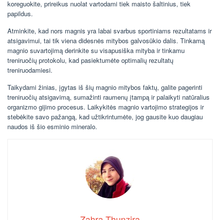
koreguokite, prireikus nuolat vartodami tiek maisto šaltinius, tiek
papildus.
Atminkite, kad nors magnis yra labai svarbus sportiniams rezultatams ir
atsigavimui, tai tik viena didesnės mitybos galvosūkio dalis. Tinkamą
magnio suvartojimą derinkite su visapusiška mityba ir tinkamu
treniruočių protokolu, kad pasiektumėte optimalių rezultatų
treniruodamiesi.
Taikydami žinias, įgytas iš šių magnio mitybos faktų, galite pagerinti
treniruočių atsigavimą, sumažinti raumenų įtampą ir palaikyti natūralius
organizmo gijimo procesus. Laikykitės magnio vartojimo strategijos ir
stebėkite savo pažangą, kad užtikrintumėte, jog gausite kuo daugiau
naudos iš šio esminio mineralo.
Zahra Thunzira