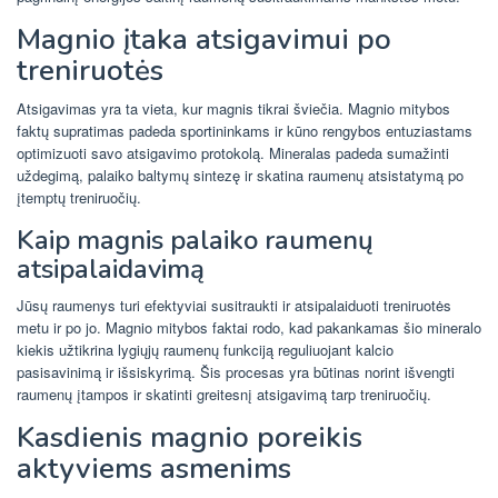
Magnio įtaka atsigavimui po
treniruotės
Atsigavimas yra ta vieta, kur magnis tikrai šviečia. Magnio mitybos
faktų supratimas padeda sportininkams ir kūno rengybos entuziastams
optimizuoti savo atsigavimo protokolą. Mineralas padeda sumažinti
uždegimą, palaiko baltymų sintezę ir skatina raumenų atsistatymą po
įtemptų treniruočių.
Kaip magnis palaiko raumenų
atsipalaidavimą
Jūsų raumenys turi efektyviai susitraukti ir atsipalaiduoti treniruotės
metu ir po jo. Magnio mitybos faktai rodo, kad pakankamas šio mineralo
kiekis užtikrina lygiųjų raumenų funkciją reguliuojant kalcio
pasisavinimą ir išsiskyrimą. Šis procesas yra būtinas norint išvengti
raumenų įtampos ir skatinti greitesnį atsigavimą tarp treniruočių.
Kasdienis magnio poreikis
aktyviems asmenims