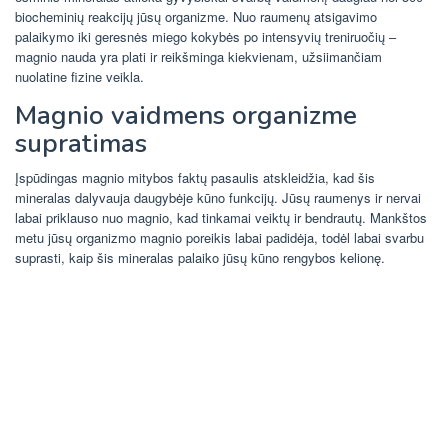
biocheminių reakcijų jūsų organizme. Nuo raumenų atsigavimo
palaikymo iki geresnės miego kokybės po intensyvių treniruočių –
magnio nauda yra plati ir reikšminga kiekvienam, užsiimančiam
nuolatine fizine veikla.
Magnio vaidmens organizme
supratimas
Įspūdingas magnio mitybos faktų pasaulis atskleidžia, kad šis
mineralas dalyvauja daugybėje kūno funkcijų. Jūsų raumenys ir nervai
labai priklauso nuo magnio, kad tinkamai veiktų ir bendrautų. Mankštos
metu jūsų organizmo magnio poreikis labai padidėja, todėl labai svarbu
suprasti, kaip šis mineralas palaiko jūsų kūno rengybos kelionę.