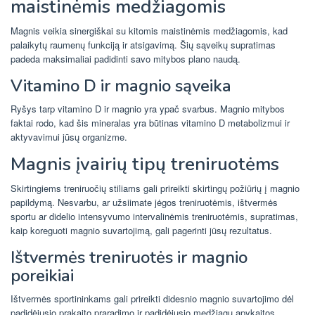
maistinėmis medžiagomis
Magnis veikia sinergiškai su kitomis maistinėmis medžiagomis, kad
palaikytų raumenų funkciją ir atsigavimą. Šių sąveikų supratimas
padeda maksimaliai padidinti savo mitybos plano naudą.
Vitamino D ir magnio sąveika
Ryšys tarp vitamino D ir magnio yra ypač svarbus. Magnio mitybos
faktai rodo, kad šis mineralas yra būtinas vitamino D metabolizmui ir
aktyvavimui jūsų organizme.
Magnis įvairių tipų treniruotėms
Skirtingiems treniruočių stiliams gali prireikti skirtingų požiūrių į magnio
papildymą. Nesvarbu, ar užsiimate jėgos treniruotėmis, ištvermės
sportu ar didelio intensyvumo intervalinėmis treniruotėmis, supratimas,
kaip koreguoti magnio suvartojimą, gali pagerinti jūsų rezultatus.
Ištvermės treniruotės ir magnio
poreikiai
Ištvermės sportininkams gali prireikti didesnio magnio suvartojimo dėl
padidėjusio prakaito praradimo ir padidėjusio medžiagų apykaitos