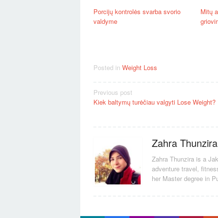
Porcijų kontrolės svarba svorio
Mitų 
valdyme
griovi
Posted in
Weight Loss
Post
Previous post
Kiek baltymų turėčiau valgyti Lose Weight?
navigation
Zahra Thunzira
Zahra Thunzira is a Jak
adventure travel, fitne
her Master degree in Pu