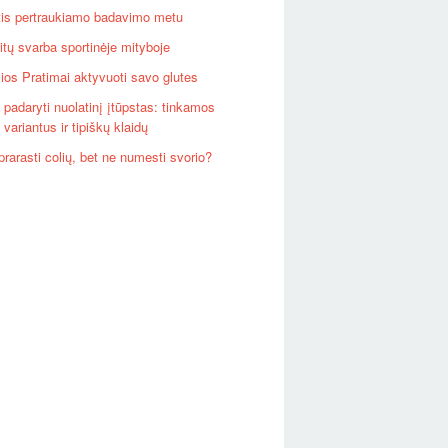
tis pertraukiamo badavimo metu
litų svarba sportinėje mityboje
ios Pratimai aktyvuoti savo glutes
i padaryti nuolatinį įtūpstas: tinkamos
variantus ir tipiškų klaidų
prarasti colių, bet ne numesti svorio?