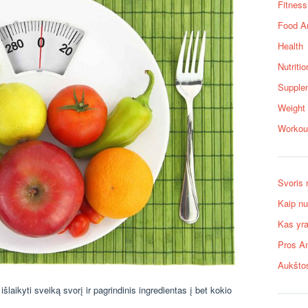
Fitness
Food A
Health
Nutritio
Supple
Weight
Workou
Svoris 
Kaip nu
Kas yra
Pros A
Aukštos
šlaikyti sveiką svorį ir pagrindinis ingredientas į bet kokio