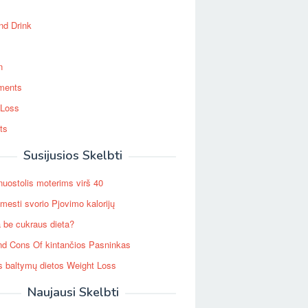
nd Drink
n
ments
 Loss
ts
Susijusios Skelbti
nuostolis moterims virš 40
mesti svorio Pjovimo kalorijų
 be cukraus dieta?
nd Cons Of kintančios Pasninkas
 baltymų dietos Weight Loss
Naujausi Skelbti