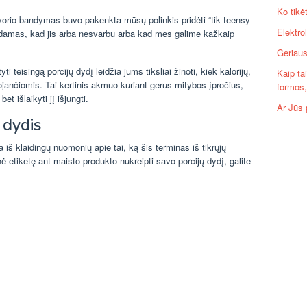
Ko tikė
svorio bandymas buvo pakenkta mūsų polinkis pridėti “tik teensy
Elektro
nydamas, kad jis arba nesvarbu arba kad mes galime kažkaip
Geriaus
i teisingą porcijų dydį leidžia jums tiksliai žinoti, kiek kalorijų,
Kaip ta
tojančiomis. Tai kertinis akmuo kuriant gerus mitybos įpročius,
formos, 
t išlaikyti jį išjungti.
Ar Jūs 
 dydis
 iš klaidingų nuomonių apie tai, ką šis terminas iš tikrųjų
nė etiketę ant maisto produkto nukreipti savo porcijų dydį, galite