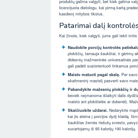
produktų galima valgyti, bet kiek galima valg
licencijuota dietologu, kai pirmą kartą praded
kasdienį mitybos tikslus.
Patarimai dalį kontrolė
Kai žinote, kiek valgyti, jums gali tekti imti
Naudokite porcijų kontrolės patiekal
plokščių, tarnauja šaukštai, ir gėrimų ak
didesnių mažmeninės universalinės pardu
gali padėti susiorientuoti tinkamus porc
Maisto matuoti pagal skalę.
Per savo 
skaitmeninį mastelį pasverti savo maistą
Pabandykite mažesnių plokščių ir 
beveik neįmanoma išlaikyti dalis dydžiai
maisto ant plokštelės ar dubenėlį. Maže
Skaičiuokite uždarai.
Nedarykite mąst
kai jis ateina į porcijos dydį klaidą. I
šaukštas žemės riešutų sviesto, pavyzd
suvartojamų iš 95 kalorijų 190 kalorijų.