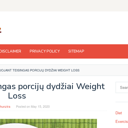
DISCLAIMER
PRIVACY POLICY
SITEMAP
UOJANT TEISINGAS PORCIJŲ DYDŽIAI WEIGHT LOSS
ngas porcijų dydžiai Weight
Search
for:
Loss
hunzira
Posted on
May 15, 2020
Diet
Exerci