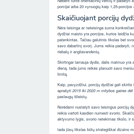
Nebent turite orientacinių verčių ir padaryt
porcijai arba 20 vynuogių kaip 1,25-porcijos
Skaičiuojant porcijų dydž
Nėra teisinga ar neteisinga suma konkrečiam
dydžiai maisto yra porcijos, kurios leidžia k
patenkintas. Tačiau galutinis tikslas bet svor
savo dabartinį svorį. Jums reikia padaryti, 
riebalų ir angliavandenių.
Skirtingai tarnauja dydis, dalis matmuo yra a
dieną. tada jums reikės planuoti savo meniu, 
limitą.
Kaip, pavyzdžiui, porcijų dydžiai gali skirtis 
aprašyti
2015 iki 2020 m mitybos gaires dėl
paslaugų išleistų.
Norėdami nustatyti savo teisingus porcijų dyd
reikia vartoti kasdien numesti svorio. Skaič
aktyvumo lygis, svorio netekimas tikslo, ir s
tada jūsų tikslas būtų strategiškai dizaino 