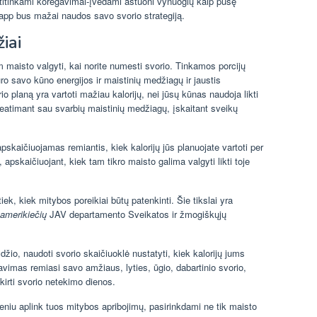
i atitinkami koregavimai-įvedami aštuoni vynuogių kaip pusę
 app bus mažai naudos savo svorio strategiją.
iai
 maisto valgyti, kai norite numesti svorio. Tinkamos porcijų
uro savo kūno energijos ir maistinių medžiagų ir jaustis
io planą yra vartoti mažiau kalorijų, nei jūsų kūnas naudoja likti
neatimant sau svarbių maistinių medžiagų, įskaitant sveikų
pskaičiuojamas remiantis, kiek kalorijų jūs planuojate vartoti per
apskaičiuojant, kiek tam tikro maisto galima valgyti likti toje
tiek, kiek mitybos poreikiai būtų patenkinti. Šie tikslai yra
 amerikiečių
JAV departamento Sveikatos ir žmogiškųjų
žio, naudoti svorio skaičiuoklė nustatyti, kiek kalorijų jums
iavimas remiasi savo amžiaus, lyties, ūgio, dabartinio svorio,
kirti svorio netekimo dienos.
meniu aplink tuos mitybos apribojimų, pasirinkdami ne tik maisto