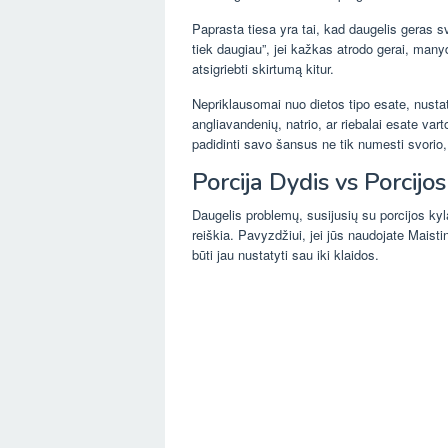
Paprasta tiesa yra tai, kad daugelis geras 
tiek daugiau”, jei kažkas atrodo gerai, ma
atsigriebti skirtumą kitur.
Nepriklausomai nuo dietos tipo esate, nustatyt
angliavandenių, natrio, ar riebalai esate var
padidinti savo šansus ne tik numesti svorio, be
Porcija Dydis vs Porcijos
Daugelis problemų, susijusių su porcijos kyla
reiškia. Pavyzdžiui, jei jūs naudojate Maisti
būti jau nustatyti sau iki klaidos.