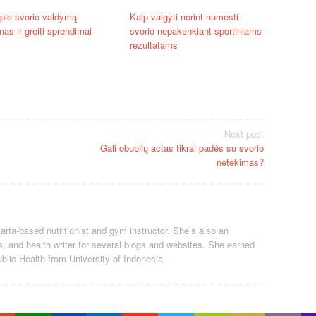
apie svorio valdymą
Kaip valgyti norint numesti
mas ir greiti sprendimai
svorio nepakenkiant sportiniams
rezultatams
Next post
Gali obuolių actas tikrai padės su svorio
netekimas?
arta-based nutritionist and gym instructor. She’s also an
ss, and health writer for several blogs and websites. She earned
blic Health from University of Indonesia.